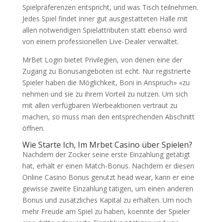
Spielpräferenzen entspricht, und was Tisch teilnehmen.
Jedes Spiel findet inner gut ausgestatteten Halle mit
allen notwendigen Spielattributen statt ebenso wird
von einem professionellen Live-Dealer verwaltet.
MrBet Login bietet Privilegien, von denen eine der
Zugang zu Bonusangeboten ist echt. Nur registrierte
Spieler haben die Möglichkeit, Boni in Anspruch» «zu
nehmen und sie zu ihrem Vorteil zu nutzen. Um sich
mit allen verfügbaren Werbeaktionen vertraut zu
machen, so muss man den entsprechenden Abschnitt
öffnen.
Wie Starte Ich, Im Mrbet Casino über Spielen?
Nachdem der Zocker seine erste Einzahlung getätigt
hat, erhält er einen Match-Bonus. Nachdem er diesen
Online Casino Bonus genutzt head wear, kann er eine
gewisse zweite Einzahlung tätigen, um einen anderen
Bonus und zusätzliches Kapital zu erhalten. Um noch
mehr Freude am Spiel zu haben, koennte der Spieler