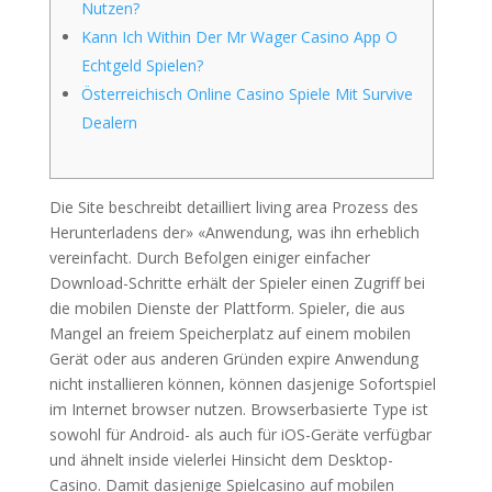
Nutzen?
Kann Ich Within Der Mr Wager Casino App O
Echtgeld Spielen?
Österreichisch Online Casino Spiele Mit Survive
Dealern
Die Site beschreibt detailliert living area Prozess des
Herunterladens der» «Anwendung, was ihn erheblich
vereinfacht. Durch Befolgen einiger einfacher
Download-Schritte erhält der Spieler einen Zugriff bei
die mobilen Dienste der Plattform. Spieler, die aus
Mangel an freiem Speicherplatz auf einem mobilen
Gerät oder aus anderen Gründen expire Anwendung
nicht installieren können, können dasjenige Sofortspiel
im Internet browser nutzen. Browserbasierte Type ist
sowohl für Android- als auch für iOS-Geräte verfügbar
und ähnelt inside vielerlei Hinsicht dem Desktop-
Casino. Damit dasjenige Spielcasino auf mobilen