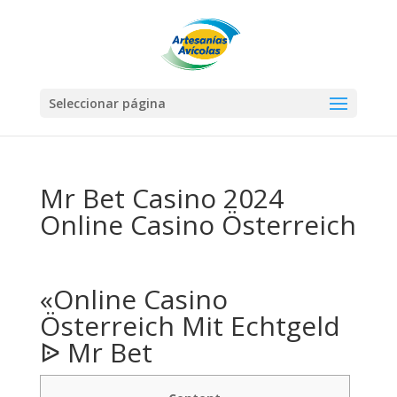
Seleccionar página
Mr Bet Casino 2024
Online Casino Österreich
«Online Casino
Österreich Mit Echtgeld
ᐉ Mr Bet