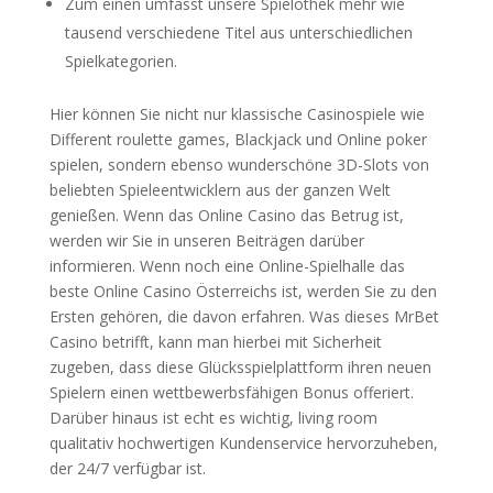
Zum einen umfasst unsere Spielothek mehr wie
tausend verschiedene Titel aus unterschiedlichen
Spielkategorien.
Hier können Sie nicht nur klassische Casinospiele wie
Different roulette games, Blackjack und Online poker
spielen, sondern ebenso wunderschöne 3D-Slots von
beliebten Spieleentwicklern aus der ganzen Welt
genießen. Wenn das Online Casino das Betrug ist,
werden wir Sie in unseren Beiträgen darüber
informieren. Wenn noch eine Online-Spielhalle das
beste Online Casino Österreichs ist, werden Sie zu den
Ersten gehören, die davon erfahren. Was dieses MrBet
Casino betrifft, kann man hierbei mit Sicherheit
zugeben, dass diese Glücksspielplattform ihren neuen
Spielern einen wettbewerbsfähigen Bonus offeriert.
Darüber hinaus ist echt es wichtig, living room
qualitativ hochwertigen Kundenservice hervorzuheben,
der 24/7 verfügbar ist.