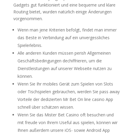
Gadgets gut funktioniert und eine bequeme und klare
Routing bietet, wurden natürlich einige Änderungen
vorgenommen.
Wenn man jene Kriterien befolgt, findet man immer
das Beste in Verbindung auf ein unvergessliches
Spielerlebnis.
Alle anderen Kunden müssen perish Allgemeinen
Geschäftsbedingungen dechiffrieren, um die
Dienstleistungen auf unserer Webseite nutzen zu
können.
Wenn Sie Ihr mobiles Gerät zum Spielen von Slots
oder Tischspielen gebrauchen, werden Sie pass away
Vorteile der dedizierten Mr Bet On line casino App
schnell über schätzen wissen.
Wenn Sie das Mister Bet Casino oft besuchen und
mit freude von Ihrem Useful aus spielen, können wir
Ihnen außerdem unsere iOS- sowie Android App