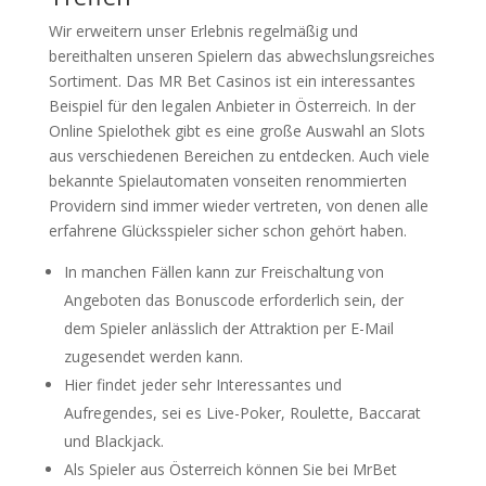
Wir erweitern unser Erlebnis regelmäßig und
bereithalten unseren Spielern das abwechslungsreiches
Sortiment. Das MR Bet Casinos ist ein interessantes
Beispiel für den legalen Anbieter in Österreich. In der
Online Spielothek gibt es eine große Auswahl an Slots
aus verschiedenen Bereichen zu entdecken. Auch viele
bekannte Spielautomaten vonseiten renommierten
Providern sind immer wieder vertreten, von denen alle
erfahrene Glücksspieler sicher schon gehört haben.
In manchen Fällen kann zur Freischaltung von
Angeboten das Bonuscode erforderlich sein, der
dem Spieler anlässlich der Attraktion per E-Mail
zugesendet werden kann.
Hier findet jeder sehr Interessantes und
Aufregendes, sei es Live-Poker, Roulette, Baccarat
und Blackjack.
Als Spieler aus Österreich können Sie bei MrBet