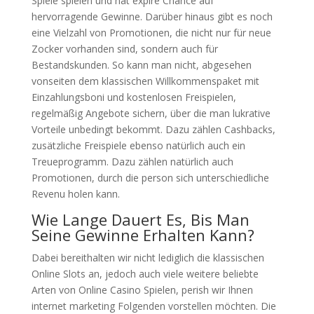
Spiele spielen und hat expire Chance auf
hervorragende Gewinne. Darüber hinaus gibt es noch
eine Vielzahl von Promotionen, die nicht nur für neue
Zocker vorhanden sind, sondern auch für
Bestandskunden. So kann man nicht, abgesehen
vonseiten dem klassischen Willkommenspaket mit
Einzahlungsboni und kostenlosen Freispielen,
regelmäßig Angebote sichern, über die man lukrative
Vorteile unbedingt bekommt. Dazu zählen Cashbacks,
zusätzliche Freispiele ebenso natürlich auch ein
Treueprogramm. Dazu zählen natürlich auch
Promotionen, durch die person sich unterschiedliche
Revenu holen kann.
Wie Lange Dauert Es, Bis Man
Seine Gewinne Erhalten Kann?
Dabei bereithalten wir nicht lediglich die klassischen
Online Slots an, jedoch auch viele weitere beliebte
Arten von Online Casino Spielen, perish wir Ihnen
internet marketing Folgenden vorstellen möchten. Die