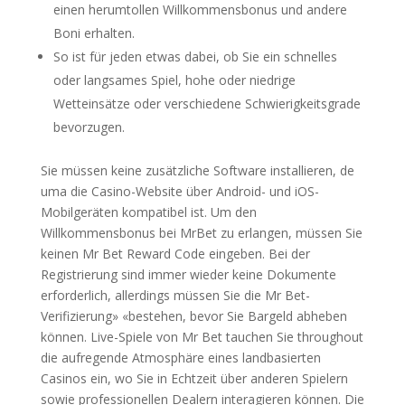
einen herumtollen Willkommensbonus und andere
Boni erhalten.
So ist für jeden etwas dabei, ob Sie ein schnelles
oder langsames Spiel, hohe oder niedrige
Wetteinsätze oder verschiedene Schwierigkeitsgrade
bevorzugen.
Sie müssen keine zusätzliche Software installieren, de
uma die Casino-Website über Android- und iOS-
Mobilgeräten kompatibel ist. Um den
Willkommensbonus bei MrBet zu erlangen, müssen Sie
keinen Mr Bet Reward Code eingeben. Bei der
Registrierung sind immer wieder keine Dokumente
erforderlich, allerdings müssen Sie die Mr Bet-
Verifizierung» «bestehen, bevor Sie Bargeld abheben
können. Live-Spiele von Mr Bet tauchen Sie throughout
die aufregende Atmosphäre eines landbasierten
Casinos ein, wo Sie in Echtzeit über anderen Spielern
sowie professionellen Dealern interagieren können. Die