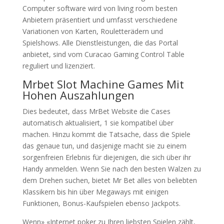
Computer software wird von living room besten
Anbietern präsentiert und umfasst verschiedene
Variationen von Karten, Rouletterädern und
Spielshows. Alle Dienstleistungen, die das Portal
anbietet, sind vom Curacao Gaming Control Table
reguliert und lizenziert.
Mrbet Slot Machine Games Mit
Hohen Auszahlungen
Dies bedeutet, dass MrBet Website die Cases
automatisch aktualisiert, 1 sie kompatibel über
machen. Hinzu kommt die Tatsache, dass die Spiele
das genaue tun, und dasjenige macht sie zu einem
sorgenfreien Erlebnis für diejenigen, die sich über ihr
Handy anmelden. Wenn Sie nach den besten Walzen zu
dem Drehen suchen, bietet Mr Bet alles von beliebten
Klassikern bis hin über Megaways mit einigen
Funktionen, Bonus-Kaufspielen ebenso Jackpots.
Wenn» «Internet poker zu Ihren liebsten Spielen zählt,