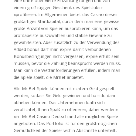
eine dritte oder vierte Einzahlung tätigen und von
einem großzügigen Geschenk des Spielclubs»
«profitieren. Im Allgemeinen bietet das Casino dieses
großartiges Startkapital, durch dem man eine gewisse
große Anzahl von Spielen ausprobieren kann, um das
profitabelste auszuwählen und stabile Gewinne zu
gewährleisten. Aber zusätzlich zu der Verwendung des
Added bonus darf man expire damit verbundenen
Bonusbedingungen nicht vergessen, expire erfüllt sein
müssen, bevor die Zahlung beansprucht werden muss.
Man kann die Wettanforderungen erfüllen, indem man
die Spiele spielt, die MrBet anbietet.
Alle Mr Bet-Spiele können mit echtem Geld gespielt
werden, sodass Sie Geld gewinnen und ha sido dann
abheben können. Das Unternehmen loath sich
verpflichtet, Ihnen Spaß zu offerieren, daher werden»
«im Mr Bet Casino Deutschland alle möglichen Spiele
angeboten. Das Portfolio ist für den größtmöglichen
Gemütlichkeit der Spieler within Abschnitte unterteilt,