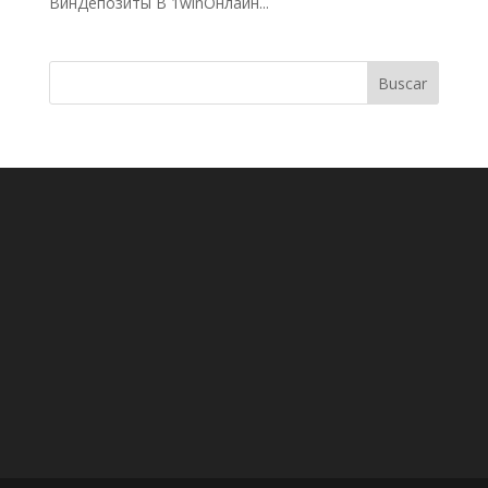
ВинДепозиты В 1winОнлайн...